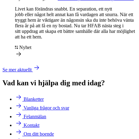
Livet kan förändras snabbt.
En
separation, ett nytt
jobb
elle
r
något helt annat
kan
få
vardagen att
snurra
.
När ett
tryggt
hem
är
viktigare än någonsin
ska
du
inte b
ehöva vänta
flera år
på
att få en ny bosta
d. Nu tar
HFAB
nästa steg i
sitt
uppdrag
att skapa
ett bättre samh
älle
där
alla har
möjlighet
att ha ett hem.
Nyhet
Se mer aktuellt
Vad kan vi hjälpa dig med idag?
Blanketter
Vanliga frågor och svar
Felanmälan
Kontakt
Om ditt boende