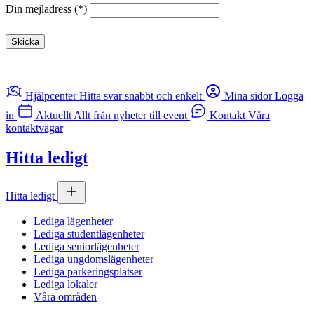
Din mejladress
Skicka
Hjälpcenter
Hitta svar snabbt och enkelt
Mina sidor
Logga
in
Aktuellt
Allt från nyheter till event
Kontakt
Våra
kontaktvägar
Hitta ledigt
Hitta ledigt
Lediga lägenheter
Lediga studentlägenheter
Lediga seniorlägenheter
Lediga ungdomslägenheter
Lediga parkeringsplatser
Lediga lokaler
Våra områden