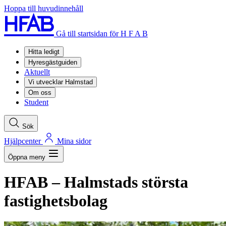
Hoppa till huvudinnehåll
Gå till startsidan för H F A B
Hitta ledigt
Hyresgästguiden
Aktuellt
Vi utvecklar Halmstad
Om oss
Student
Sök
Hjälpcenter
Mina sidor
Öppna meny
HFAB
– Halmstads största
fastighetsbolag