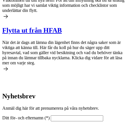
Välkommen till ditt nya hem! För att din inflyttning ska bli så smidig
som möjligt har vi samlat viktig information och checklistor som
underlättar din flytt.
Flytta ut från
HFAB
När det är dags att lämna din lägenhet finns det några saker som är
viktiga att känna till. Här får du koll på hur du säger upp ditt
hyresavtal, vad som gäller vid besiktning och vad du behöver tänka
på innan du lämnar tillbaka nycklarna. Klicka dig vidare för att läsa
mer om varje steg.
Nyhetsbrev
Anmäl dig här för att prenumerera på våra nyhetsbrev.
Ditt för- och efternamn