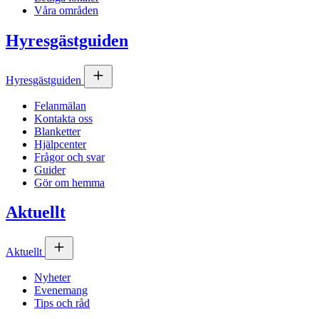
Våra områden
Hyresgästguiden
Hyresgästguiden
Felanmälan
Kontakta oss
Blanketter
Hjälpcenter
Frågor och svar
Guider
Gör om hemma
Aktuellt
Aktuellt
Nyheter
Evenemang
Tips och råd