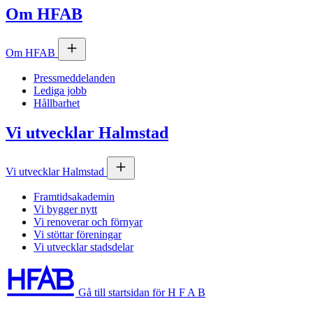
Om
HFAB
Om
HFAB
Pressmeddelanden
Lediga jobb
Hållbarhet
Vi utvecklar Halmstad
Vi utvecklar Halmstad
Framtidsakademin
Vi bygger nytt
Vi renoverar och förnyar
Vi stöttar föreningar
Vi utvecklar stadsdelar
Gå till startsidan för H F A B