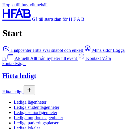
Hoppa till huvudinnehåll
Gå till startsidan för H F A B
Start
Hjälpcenter
Hitta svar snabbt och enkelt
Mina sidor
Logga
in
Aktuellt
Allt från nyheter till event
Kontakt
Våra
kontaktvägar
Hitta ledigt
Hitta ledigt
Lediga lägenheter
Lediga studentlägenheter
Lediga seniorlägenheter
Lediga ungdomslägenheter
Lediga parkeringsplatser
Lediga lokaler