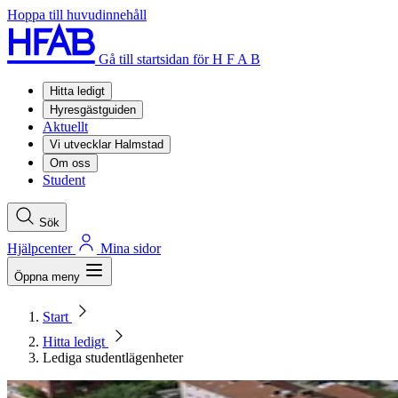
Hoppa till huvudinnehåll
Gå till startsidan för H F A B
Hitta ledigt
Hyresgästguiden
Aktuellt
Vi utvecklar Halmstad
Om oss
Student
Sök
Hjälpcenter
Mina sidor
Öppna meny
Start
Hitta ledigt
Lediga studentlägenheter