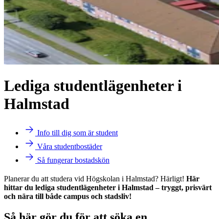
Lediga studentlägenheter i
Halmstad
Info till dig som är student
Våra studentbostäder
Så fungerar bostadskön
Planerar du att studera vid Högskolan i Halmstad? Härligt!
Här
hittar du lediga studentlägenheter i Halmstad – tryggt, prisvärt
och nära till både campus och stadsliv!
Så här gör du för att söka en