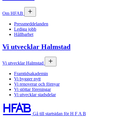
Om
HFAB
Pressmeddelanden
Lediga jobb
Hållbarhet
Vi utvecklar Halmstad
Vi utvecklar Halmstad
Framtidsakademin
Vi bygger nytt
Vi renoverar och förnyar
Vi stöttar föreningar
Vi utvecklar stadsdelar
Gå till startsidan för H F A B