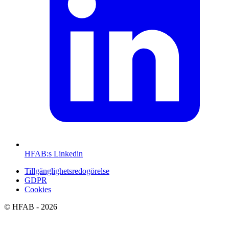
HFAB
:s Linkedin
Tillgänglighetsredogörelse
GDPR
Cookies
©
HFAB
- 2026