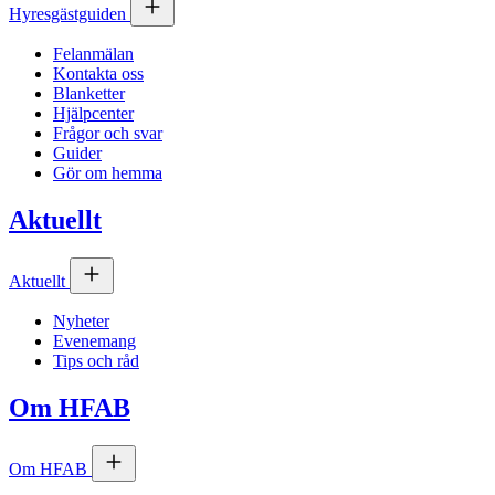
Hyresgästguiden
Felanmälan
Kontakta oss
Blanketter
Hjälpcenter
Frågor och svar
Guider
Gör om hemma
Aktuellt
Aktuellt
Nyheter
Evenemang
Tips och råd
Om
HFAB
Om
HFAB