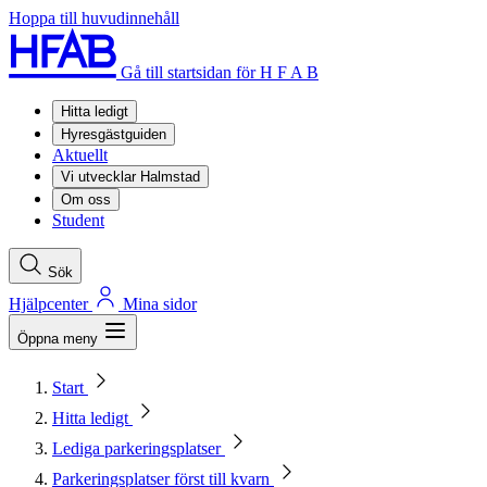
Hoppa till huvudinnehåll
Gå till startsidan för H F A B
Hitta ledigt
Hyresgästguiden
Aktuellt
Vi utvecklar Halmstad
Om oss
Student
Sök
Hjälpcenter
Mina sidor
Öppna meny
Start
Hitta ledigt
Lediga parkeringsplatser
Parkeringsplatser först till kvarn