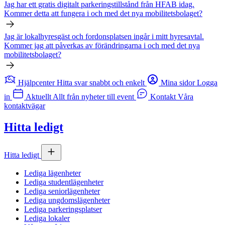
Jag har ett gratis digitalt parkeringstillstånd från
HFAB
idag.
Kommer detta att fungera i och med det nya mobilitetsbolaget?
Jag är lokalhyresgäst och fordonsplatsen ingår i mitt hyresavtal.
Kommer jag att påverkas av förändringarna i och med det nya
mobilitetsbolaget?
Hjälpcenter
Hitta svar snabbt och enkelt
Mina sidor
Logga
in
Aktuellt
Allt från nyheter till event
Kontakt
Våra
kontaktvägar
Hitta ledigt
Hitta ledigt
Lediga lägenheter
Lediga studentlägenheter
Lediga seniorlägenheter
Lediga ungdomslägenheter
Lediga parkeringsplatser
Lediga lokaler