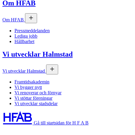
Om
HFAB
Om
HFAB
Pressmeddelanden
Lediga jobb
Hållbarhet
Vi utvecklar Halmstad
Vi utvecklar Halmstad
Framtidsakademin
Vi bygger nytt
Vi renoverar och förnyar
Vi stöttar föreningar
Vi utvecklar stadsdelar
Gå till startsidan för H F A B