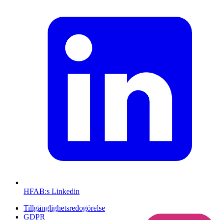
HFAB
:s Linkedin
Tillgänglighetsredogörelse
GDPR