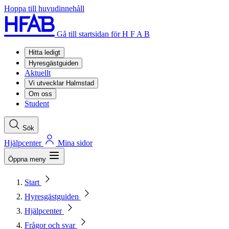
Hoppa till huvudinnehåll
Gå till startsidan för H F A B
Hitta ledigt
Hyresgästguiden
Aktuellt
Vi utvecklar Halmstad
Om oss
Student
Sök
Hjälpcenter
Mina sidor
Öppna meny
Start
Hyresgästguiden
Hjälpcenter
Frågor och svar