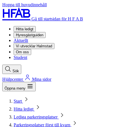
Hoppa till huvudinnehåll
Gå till startsidan för H F A B
Hitta ledigt
Hyresgästguiden
Aktuellt
Vi utvecklar Halmstad
Om oss
Student
Sök
Hjälpcenter
Mina sidor
Öppna meny
Start
Hitta ledigt
Lediga parkeringsplatser
Parkeringsplatser först till kvarn