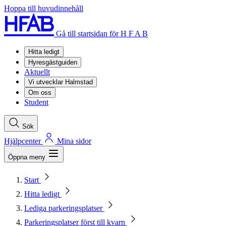
Hoppa till huvudinnehåll
Gå till startsidan för H F A B
Hitta ledigt
Hyresgästguiden
Aktuellt
Vi utvecklar Halmstad
Om oss
Student
Sök
Hjälpcenter
Mina sidor
Öppna meny
Start
Hitta ledigt
Lediga parkeringsplatser
Parkeringsplatser först till kvarn