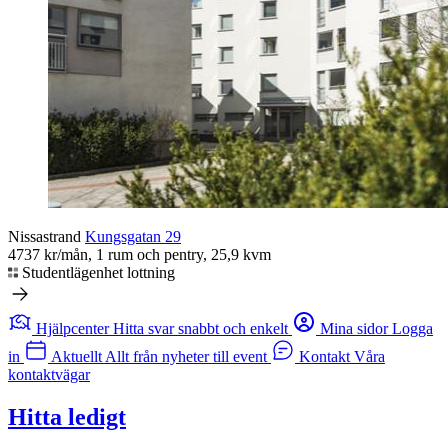
Nissastrand
Kungsgatan 29
4737 kr/mån, 1 rum och pentry, 25,9 kvm
Studentlägenhet lottning
Hjälpcenter
Hitta svar snabbt och enkelt
Mina sidor
Logga
in
Aktuellt
Allt från nyheter till event
Kontakt
Våra
kontaktvägar
Hitta ledigt