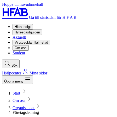
Hoppa till huvudinnehåll
Gå till startsidan för H F A B
Hitta ledigt
Hyresgästguiden
Aktuellt
Vi utvecklar Halmstad
Om oss
Student
Sök
Hjälpcenter
Mina sidor
Öppna meny
Start
Om oss
Organisation
Företagsledning