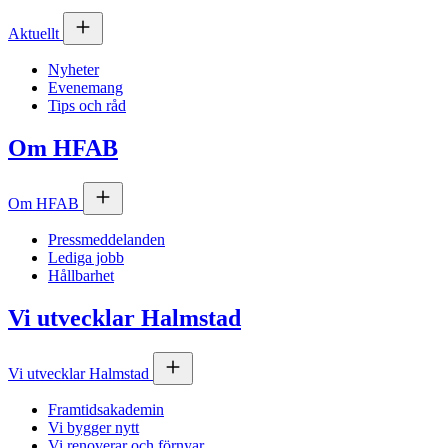
Aktuellt
Nyheter
Evenemang
Tips och råd
Om
HFAB
Om
HFAB
Pressmeddelanden
Lediga jobb
Hållbarhet
Vi utvecklar Halmstad
Vi utvecklar Halmstad
Framtidsakademin
Vi bygger nytt
Vi renoverar och förnyar