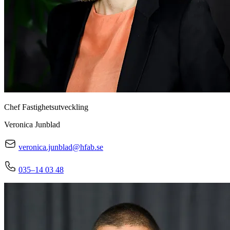
Chef Fastighetsutveckling
Veronica Junblad
veronica.junblad@hfab.se
035–14 03 48