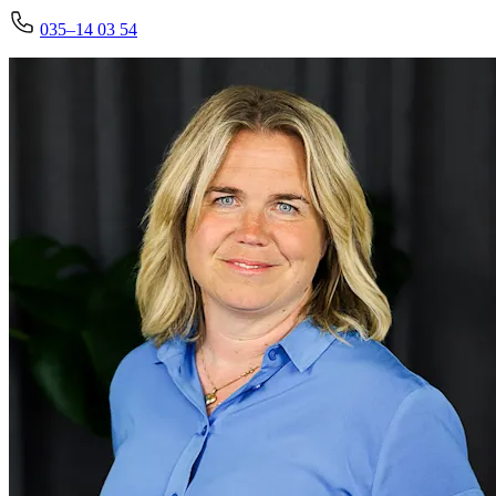
035–14 03 54