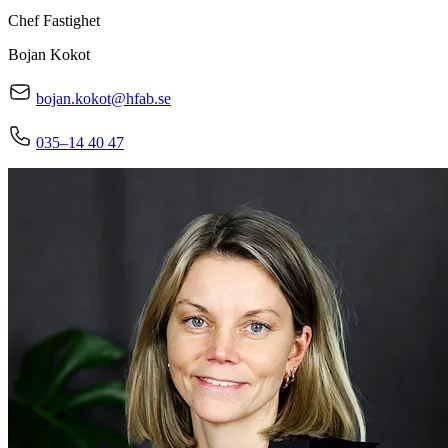
Chef Fastighet
Bojan Kokot
bojan.kokot@hfab.se
035–14 40 47