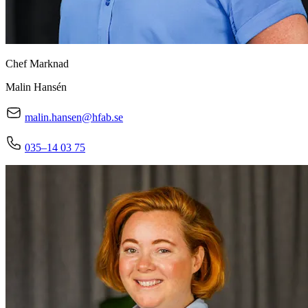
Chef Marknad
Malin Hansén
malin.hansen@hfab.se
035–14 03 75