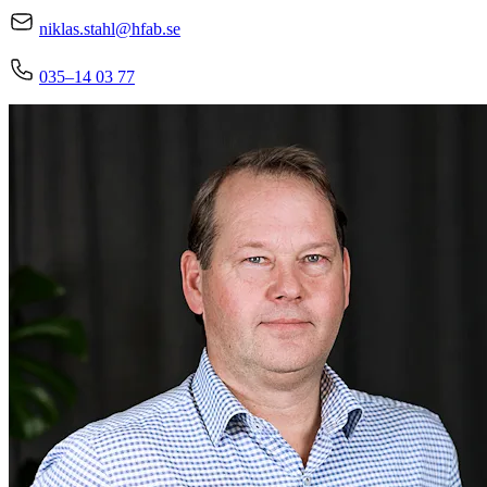
niklas.stahl@hfab.se
035–14 03 77