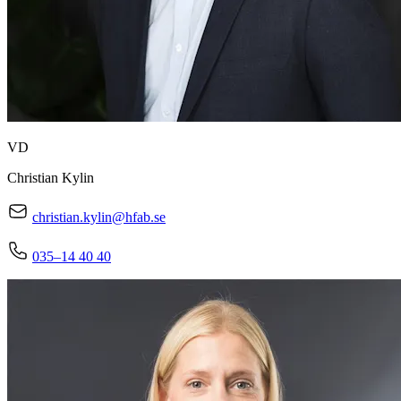
VD
Christian Kylin
christian.kylin@hfab.se
035–14 40 40