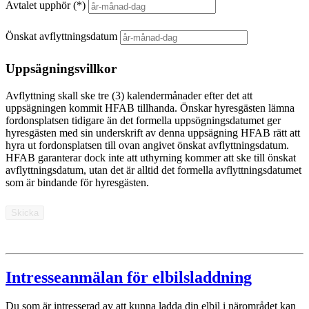
Avtalet upphör
Önskat avflyttningsdatum
Uppsägningsvillkor
Avflyttning skall ske tre (3) kalendermånader efter det att
uppsägningen kommit
HFAB
tillhanda. Önskar hyresgästen lämna
fordonsplatsen tidigare än det formella uppsögningsdatumet ger
hyresgästen med sin underskrift av denna uppsägning
HFAB
rätt att
hyra ut fordonsplatsen till ovan angivet önskat avflyttningsdatum.
HFAB
garanterar dock inte att uthyrning kommer att ske till önskat
avflyttningsdatum, utan det är alltid det formella avflyttningsdatumet
som är bindande för hyresgästen.
Skicka
Intresseanmälan för elbilsladdning
Du som är intresserad av att kunna ladda din elbil i närområdet kan