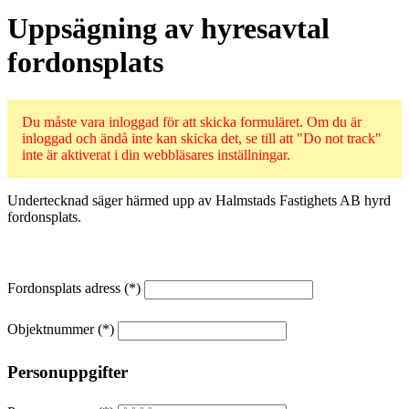
Uppsägning av hyresavtal
fordonsplats
Du måste vara inloggad för att skicka formuläret. Om du är
inloggad och ändå inte kan skicka det, se till att "Do not track"
inte är aktiverat i din webbläsares inställningar.
Undertecknad säger härmed upp av Halmstads Fastighets AB hyrd
fordonsplats.
Fordonsplats adress
Objektnummer
Personuppgifter