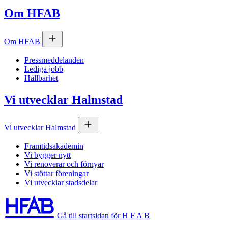
Om
HFAB
Om
HFAB
Pressmeddelanden
Lediga jobb
Hållbarhet
Vi utvecklar Halmstad
Vi utvecklar Halmstad
Framtidsakademin
Vi bygger nytt
Vi renoverar och förnyar
Vi stöttar föreningar
Vi utvecklar stadsdelar
Gå till startsidan för H F A B