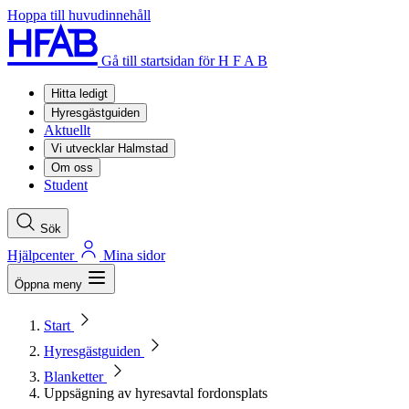
Hoppa till huvudinnehåll
Gå till startsidan för H F A B
Hitta ledigt
Hyresgästguiden
Aktuellt
Vi utvecklar Halmstad
Om oss
Student
Sök
Hjälpcenter
Mina sidor
Öppna meny
Start
Hyresgästguiden
Blanketter
Uppsägning av hyresavtal fordonsplats