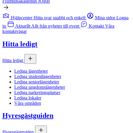
Framtidsakademin JOBB
Hjälpcenter
Hitta svar snabbt och enkelt
Mina sidor
Logga
in
Aktuellt
Allt från nyheter till event
Kontakt
Våra
kontaktvägar
Hitta ledigt
Hitta ledigt
Lediga lägenheter
Lediga studentlägenheter
Lediga seniorlägenheter
Lediga ungdomslägenheter
Lediga parkeringsplatser
Lediga lokaler
Våra områden
Hyresgästguiden
Hyresgästguiden