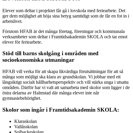
Elever som deltar i projektet får gå i lovskola med feriearbete. Det
ger dem möjlighet att höja sina betyg samtidigt som de får en fot in i
arbetslivet.
Förutom
HFAB
är det många företag, föreningar och kommunala
verksamheter som deltar i Framtidsakademin SKOLA och tar emot
elever för feriearbete.
Stöd till barns skolgång i områden med
socioekonomiska utmaningar
HFAB
vill verka för att skapa likvärdiga förutsättningar för att så
många som möjligt ska klara av grundskolan. Vi jobbar med ett
långsiktigt socialt hållbarhetsperspektiv och vill stärka unga i utsatta
områden. Därför har vi valt att samarbeta med skolor som ligger i de
östra delarna av Halmstad där många elever inte når
gymnasiebehörighet.
Skolor som ingår i Framtidsakademin SKOLA:
Klaraskolan
Vallåsskolan
Solbackeskolan