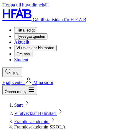
Hoppa till huvudinnehåll
Gå till startsidan för H F A B
Hitta ledigt
Hyresgästguiden
Aktuellt
Vi utvecklar Halmstad
Om oss
Student
Sök
Hjälpcenter
Mina sidor
Öppna meny
Start
Vi utvecklar Halmstad
Framtidsakademin
Framtidsakademin SKOLA