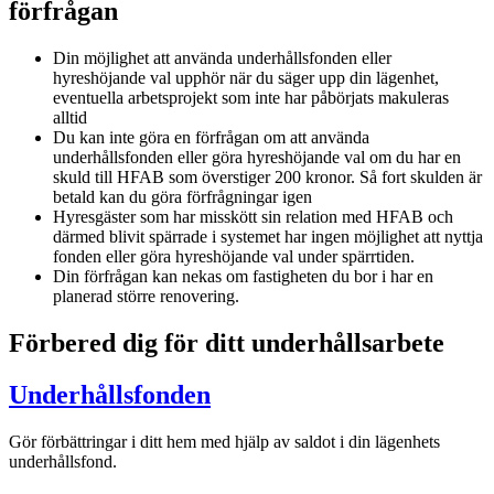
förfrågan
Din möjlighet att använda underhållsfonden eller
hyreshöjande val upphör när du säger upp din lägenhet,
eventuella arbetsprojekt som inte har påbörjats makuleras
alltid
Du kan inte göra en förfrågan om att använda
underhållsfonden eller göra hyreshöjande val om du har en
skuld till
HFAB
som överstiger 200 kronor. Så fort skulden är
betald kan du göra förfrågningar igen
Hyresgäster som har misskött sin relation med
HFAB
och
därmed blivit spärrade i systemet har ingen möjlighet att nyttja
fonden eller göra hyreshöjande val under spärrtiden.
Din förfrågan kan nekas om fastigheten du bor i har en
planerad större renovering.
Förbered dig för ditt underhållsarbete
Underhållsfonden
Gör förbättringar i ditt hem med hjälp av saldot i din lägenhets
underhållsfond.