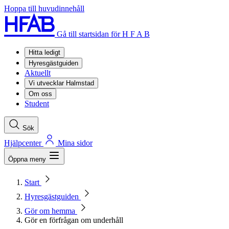
Hoppa till huvudinnehåll
Gå till startsidan för H F A B
Hitta ledigt
Hyresgästguiden
Aktuellt
Vi utvecklar Halmstad
Om oss
Student
Sök
Hjälpcenter
Mina sidor
Öppna meny
Start
Hyresgästguiden
Gör om hemma
Gör en förfrågan om underhåll