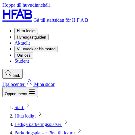
Hoppa till huvudinnehåll
Gå till startsidan för H F A B
Hitta ledigt
Hyresgästguiden
Aktuellt
Vi utvecklar Halmstad
Om oss
Student
Sök
Hjälpcenter
Mina sidor
Öppna meny
Start
Hitta ledigt
Lediga parkeringsplatser
Parkeringsplatser först till kvarn