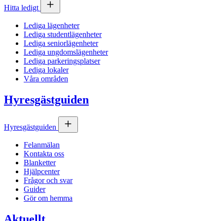
Hitta ledigt
Lediga lägenheter
Lediga studentlägenheter
Lediga seniorlägenheter
Lediga ungdomslägenheter
Lediga parkeringsplatser
Lediga lokaler
Våra områden
Hyresgästguiden
Hyresgästguiden
Felanmälan
Kontakta oss
Blanketter
Hjälpcenter
Frågor och svar
Guider
Gör om hemma
Aktuellt