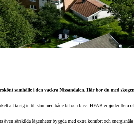
turskönt samhälle i den vackra Nissandalen. Här bor du med skog
elt att ta sig in till stan med både bil och buss.
HFAB
erbjuder flera o
finns även särskilda lägenheter byggda med extra komfort och energisnåla