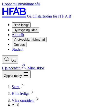
Hoppa till huvudinnehåll
Gå till startsidan för H F A B
Hitta ledigt
Hyresgästguiden
Aktuellt
Vi utvecklar Halmstad
Om oss
Student
Sök
Hjälpcenter
Mina sidor
Öppna meny
Start
Hitta ledigt
Våra områden
Åled