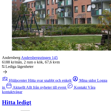
Andersberg
Andersbergsringen 145
6188 kr/mån, 2 rum o kök, 67,6 kvm
Lediga lägenheter
Hjälpcenter
Hitta svar snabbt och enkelt
Mina sidor
Logga
in
Aktuellt
Allt från nyheter till event
Kontakt
Våra
kontaktvägar
Hitta ledigt