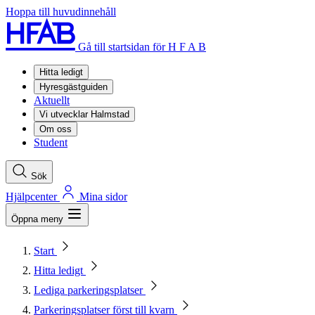
Hoppa till huvudinnehåll
Gå till startsidan för H F A B
Hitta ledigt
Hyresgästguiden
Aktuellt
Vi utvecklar Halmstad
Om oss
Student
Sök
Hjälpcenter
Mina sidor
Öppna meny
Start
Hitta ledigt
Lediga parkeringsplatser
Parkeringsplatser först till kvarn