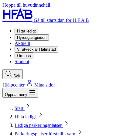
Hoppa till huvudinnehåll
Gå till startsidan för H F A B
Hitta ledigt
Hyresgästguiden
Aktuellt
Vi utvecklar Halmstad
Om oss
Student
Sök
Hjälpcenter
Mina sidor
Öppna meny
Start
Hitta ledigt
Lediga parkeringsplatser
Parkeringsplatser först till kvarn