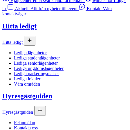
Hjälpcenter
Hitta svar snabbt och enkelt
Mina sidor
Logga
in
Aktuellt
Allt från nyheter till event
Kontakt
Våra
kontaktvägar
Hitta ledigt
Hitta ledigt
Lediga lägenheter
Lediga studentlägenheter
Lediga seniorlägenheter
Lediga ungdomslägenheter
Lediga parkeringsplatser
Lediga lokaler
Våra områden
Hyresgästguiden
Hyresgästguiden
Felanmälan
Kontakta oss