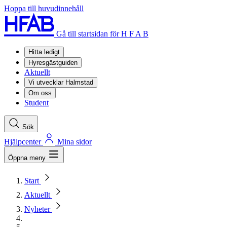
Hoppa till huvudinnehåll
Gå till startsidan för H F A B
Hitta ledigt
Hyresgästguiden
Aktuellt
Vi utvecklar Halmstad
Om oss
Student
Sök
Hjälpcenter
Mina sidor
Öppna meny
Start
Aktuellt
Nyheter