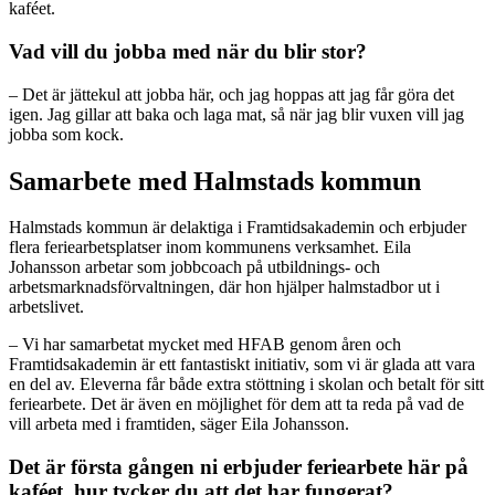
kaféet.
Vad vill du jobba med när du blir stor?
– Det är jättekul att jobba här, och jag hoppas att jag får göra det
igen. Jag gillar att baka och laga mat, så när jag blir vuxen vill jag
jobba som kock.
Samarbete med Halmstads kommun
Halmstads kommun är delaktiga i Framtidsakademin och erbjuder
flera feriearbetsplatser inom kommunens verksamhet. Eila
Johansson arbetar som jobbcoach på utbildnings- och
arbetsmarknadsförvaltningen, där hon hjälper halmstadbor ut i
arbetslivet.
– Vi har samarbetat mycket med
HFAB
genom åren och
Framtidsakademin är ett fantastiskt initiativ, som vi är glada att vara
en del av. Eleverna får både extra stöttning i skolan och betalt för sitt
feriearbete. Det är även en möjlighet för dem att ta reda på vad de
vill arbeta med i framtiden, säger Eila Johansson.
Det är första gången ni erbjuder feriearbete här på
kaféet, hur tycker du att det har fungerat?