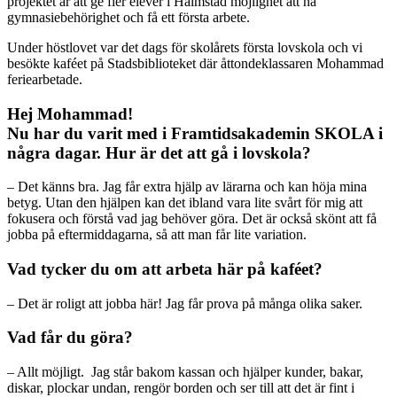
projektet är att ge fler elever i Halmstad möjlighet att nå
gymnasiebehörighet och få ett första arbete.
Under höstlovet var det dags för skolårets första lovskola och vi
besökte kaféet på Stadsbiblioteket där åttondeklassaren Mohammad
feriearbetade.
Hej Mohammad!
Nu har du varit med i Framtidsakademin SKOLA i
några dagar. Hur är det att gå i lovskola?
– Det känns bra. Jag får extra hjälp av lärarna och kan höja mina
betyg. Utan den hjälpen kan det ibland vara lite svårt för mig att
fokusera och förstå vad jag behöver göra. Det är också skönt att få
jobba på eftermiddagarna, så att man får lite variation.
Vad tycker du om att arbeta här på kaféet?
– Det är roligt att jobba här! Jag får prova på många olika saker.
Vad får du göra?
– Allt möjligt. Jag står bakom kassan och hjälper kunder, bakar,
diskar, plockar undan, rengör borden och ser till att det är fint i