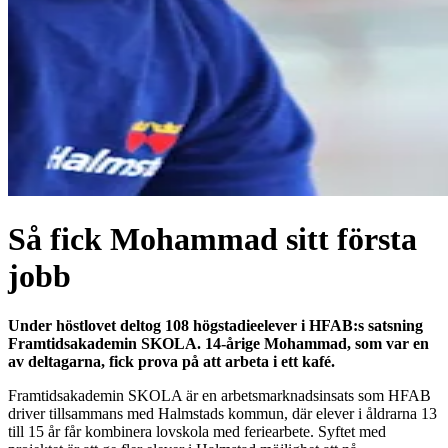
Så fick Mohammad sitt första
jobb
Under höstlovet deltog 108 högstadieelever i
HFAB
:s satsning
Framtidsakademin SKOLA. 14-årige Mohammad, som var en
av deltagarna, fick prova på att arbeta i ett kafé.
Framtidsakademin SKOLA är en arbetsmarknadsinsats som
HFAB
driver tillsammans med Halmstads kommun, där elever i åldrarna 13
till 15 år får kombinera lovskola med feriearbete. Syftet med