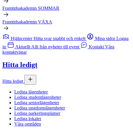
Framtidsakademin SOMMAR
Framtidsakademin VÄXA
Hjälpcenter
Hitta svar snabbt och enkelt
Mina sidor
Logga
in
Aktuellt
Allt från nyheter till event
Kontakt
Våra
kontaktvägar
Hitta ledigt
Hitta ledigt
Lediga lägenheter
Lediga studentlägenheter
Lediga seniorlägenheter
Lediga ungdomslägenheter
Lediga parkeringsplatser
Lediga lokaler
Våra områden