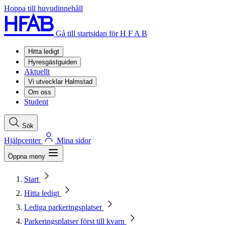
Hoppa till huvudinnehåll
Gå till startsidan för H F A B
Hitta ledigt
Hyresgästguiden
Aktuellt
Vi utvecklar Halmstad
Om oss
Student
Sök
Hjälpcenter
Mina sidor
Öppna meny
Start
Hitta ledigt
Lediga parkeringsplatser
Parkeringsplatser först till kvarn