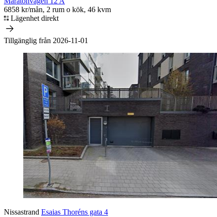
Maratonvägen 12 A
6858 kr/mån, 2 rum o kök, 46 kvm
Lägenhet direkt
Tillgänglig från 2026-11-01
Nissastrand
Esaias Thoréns gata 4