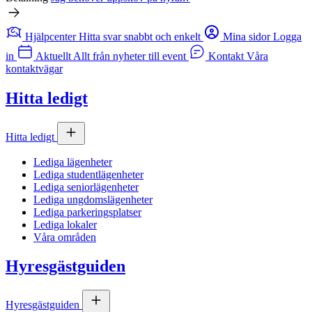
Hjälpcenter
Hitta svar snabbt och enkelt
Mina sidor
Logga
in
Aktuellt
Allt från nyheter till event
Kontakt
Våra
kontaktvägar
Hitta ledigt
Hitta ledigt
Lediga lägenheter
Lediga studentlägenheter
Lediga seniorlägenheter
Lediga ungdomslägenheter
Lediga parkeringsplatser
Lediga lokaler
Våra områden
Hyresgästguiden
Hyresgästguiden