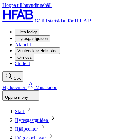
Hoppa till huvudinnehåll
Gå till startsidan för H F A B
Hitta ledigt
Hyresgästguiden
Aktuellt
Vi utvecklar Halmstad
Om oss
Student
Sök
Hjälpcenter
Mina sidor
Öppna meny
Start
Hyresgästguiden
Hjälpcenter
Frågor och svar