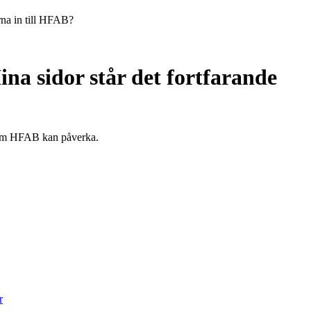
na in till
HFAB
?
na sidor står det fortfarande
som
HFAB
kan påverka.
r