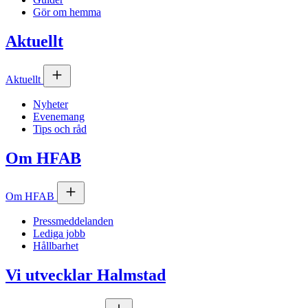
Gör om hemma
Aktuellt
Aktuellt
Nyheter
Evenemang
Tips och råd
Om
HFAB
Om
HFAB
Pressmeddelanden
Lediga jobb
Hållbarhet
Vi utvecklar Halmstad