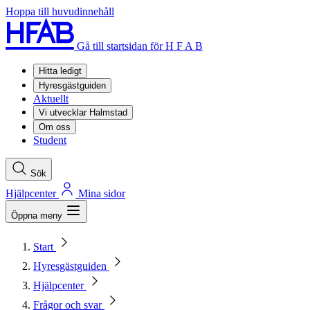
Hoppa till huvudinnehåll
Gå till startsidan för H F A B
Hitta ledigt
Hyresgästguiden
Aktuellt
Vi utvecklar Halmstad
Om oss
Student
Sök
Hjälpcenter
Mina sidor
Öppna meny
Start
Hyresgästguiden
Hjälpcenter
Frågor och svar