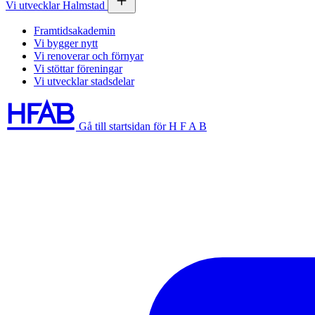
Vi utvecklar Halmstad
Framtidsakademin
Vi bygger nytt
Vi renoverar och förnyar
Vi stöttar föreningar
Vi utvecklar stadsdelar
Gå till startsidan för H F A B