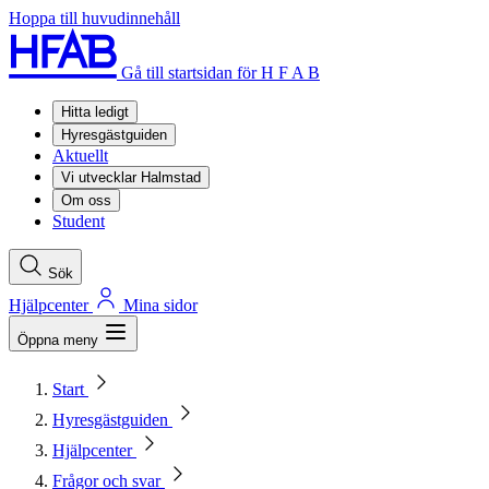
Hoppa till huvudinnehåll
Gå till startsidan för H F A B
Hitta ledigt
Hyresgästguiden
Aktuellt
Vi utvecklar Halmstad
Om oss
Student
Sök
Hjälpcenter
Mina sidor
Öppna meny
Start
Hyresgästguiden
Hjälpcenter
Frågor och svar