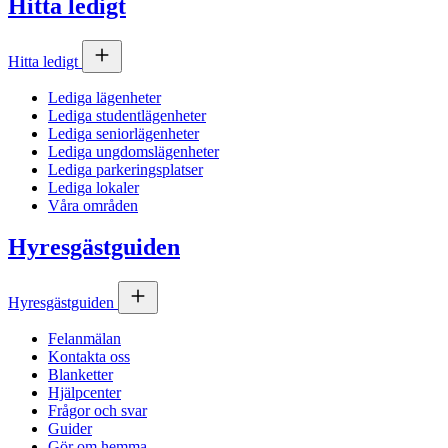
Hitta ledigt
Hitta ledigt
Lediga lägenheter
Lediga studentlägenheter
Lediga seniorlägenheter
Lediga ungdomslägenheter
Lediga parkeringsplatser
Lediga lokaler
Våra områden
Hyresgästguiden
Hyresgästguiden
Felanmälan
Kontakta oss
Blanketter
Hjälpcenter
Frågor och svar
Guider
Gör om hemma