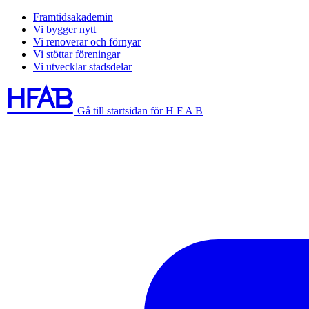
Framtidsakademin
Vi bygger nytt
Vi renoverar och förnyar
Vi stöttar föreningar
Vi utvecklar stadsdelar
Gå till startsidan för H F A B