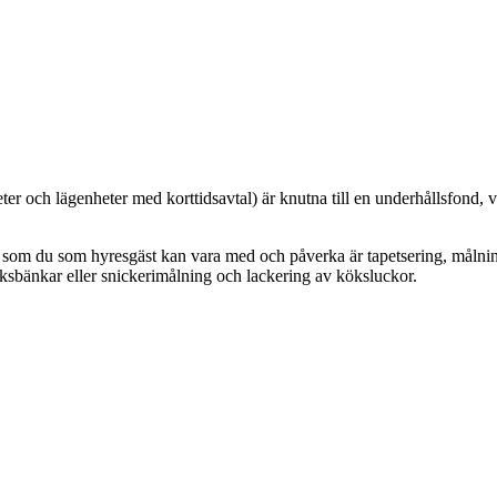
eter och lägenheter med korttidsavtal) är knutna till en underhållsfond
l som du som hyresgäst kan vara med och påverka är tapetsering, målnin
öksbänkar eller snickerimålning och lackering av köksluckor.