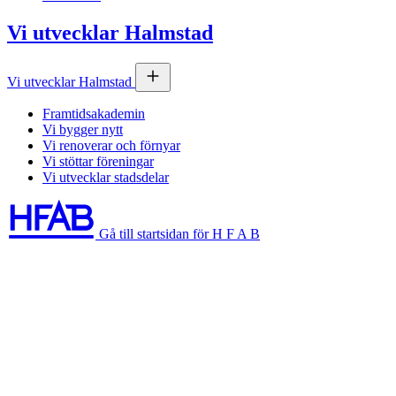
Vi utvecklar Halmstad
Vi utvecklar Halmstad
Framtidsakademin
Vi bygger nytt
Vi renoverar och förnyar
Vi stöttar föreningar
Vi utvecklar stadsdelar
Gå till startsidan för H F A B