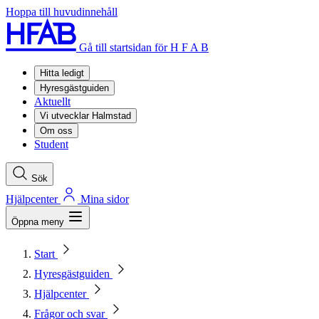
Hoppa till huvudinnehåll
Gå till startsidan för H F A B
Hitta ledigt
Hyresgästguiden
Aktuellt
Vi utvecklar Halmstad
Om oss
Student
Sök
Hjälpcenter
Mina sidor
Öppna meny
Start
Hyresgästguiden
Hjälpcenter
Frågor och svar