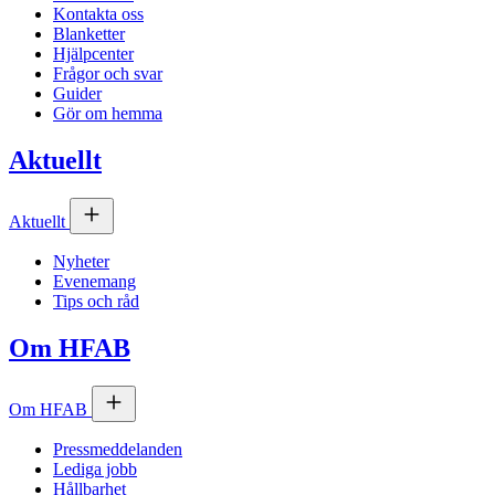
Kontakta oss
Blanketter
Hjälpcenter
Frågor och svar
Guider
Gör om hemma
Aktuellt
Aktuellt
Nyheter
Evenemang
Tips och råd
Om
HFAB
Om
HFAB
Pressmeddelanden
Lediga jobb
Hållbarhet