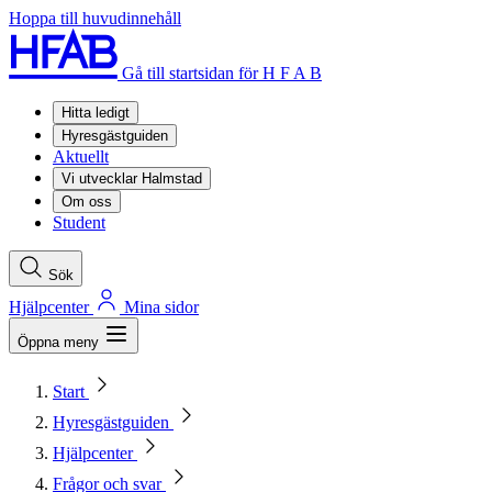
Hoppa till huvudinnehåll
Gå till startsidan för H F A B
Hitta ledigt
Hyresgästguiden
Aktuellt
Vi utvecklar Halmstad
Om oss
Student
Sök
Hjälpcenter
Mina sidor
Öppna meny
Start
Hyresgästguiden
Hjälpcenter
Frågor och svar