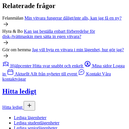
Relaterade frågor
Felanmälan
Min vitvara fungerar dåligt/inte alls, kan jag få en ny?
Hyra & Bo
Kan jag beställa enbart förberedelse för
disk-/tvättmaskin men sätta in egen vitvara?
Gör om hemma
Jag vill byta en vitvara i min lägenhet, hur gör jag?
Hjälpcenter
Hitta svar snabbt och enkelt
Mina sidor
Logga
in
Aktuellt
Allt från nyheter till event
Kontakt
Våra
kontaktvägar
Hitta ledigt
Hitta ledigt
Lediga lägenheter
Lediga studentlägenheter
Lediga seniorlägenheter