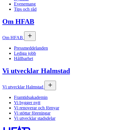
Evenemang
Tips och råd
Om
HFAB
Om
HFAB
Pressmeddelanden
Lediga jobb
Hållbarhet
Vi utvecklar Halmstad
Vi utvecklar Halmstad
Framtidsakademin
Vi bygger nytt
Vi renoverar och förnyar
Vi stöttar föreningar
Vi utvecklar stadsdelar