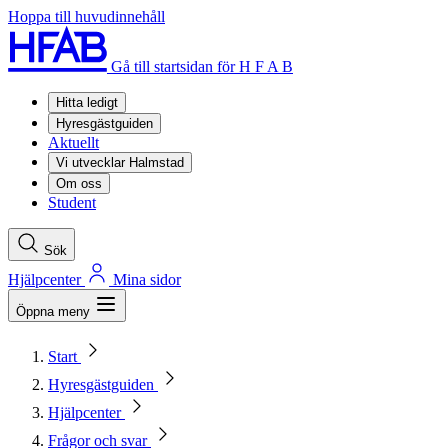
Hoppa till huvudinnehåll
Gå till startsidan för H F A B
Hitta ledigt
Hyresgästguiden
Aktuellt
Vi utvecklar Halmstad
Om oss
Student
Sök
Hjälpcenter
Mina sidor
Öppna meny
Start
Hyresgästguiden
Hjälpcenter
Frågor och svar