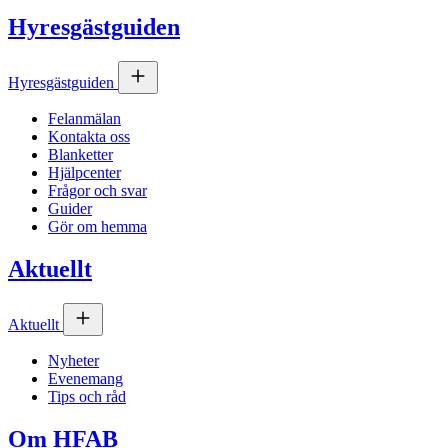
Hyresgästguiden
Hyresgästguiden
Felanmälan
Kontakta oss
Blanketter
Hjälpcenter
Frågor och svar
Guider
Gör om hemma
Aktuellt
Aktuellt
Nyheter
Evenemang
Tips och råd
Om
HFAB