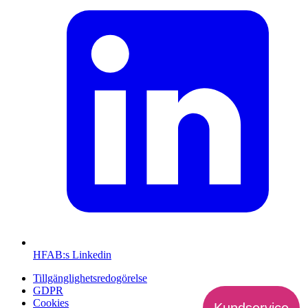
HFAB
:s Linkedin
Tillgänglighetsredogörelse
GDPR
Cookies
Kundservice