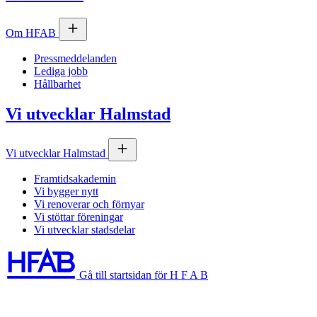
Om
HFAB
Pressmeddelanden
Lediga jobb
Hållbarhet
Vi utvecklar Halmstad
Vi utvecklar Halmstad
Framtidsakademin
Vi bygger nytt
Vi renoverar och förnyar
Vi stöttar föreningar
Vi utvecklar stadsdelar
Gå till startsidan för H F A B