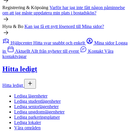
Registrering & Köpoäng
Varför har jag inte fått någon påminnelse
om att jag måste uppdatera min plats i bostadskön?
Hyra & Bo
Kan jag få ett nytt lösenord till Mina sidor?
Hjälpcenter
Hitta svar snabbt och enkelt
Mina sidor
Logga
in
Aktuellt
Allt från nyheter till event
Kontakt
Våra
kontaktvägar
Hitta ledigt
Hitta ledigt
Lediga lägenheter
Lediga studentlägenheter
Lediga seniorlägenheter
Lediga ungdomslägenheter
Lediga parkeringsplatser
Lediga lokaler
Våra områden