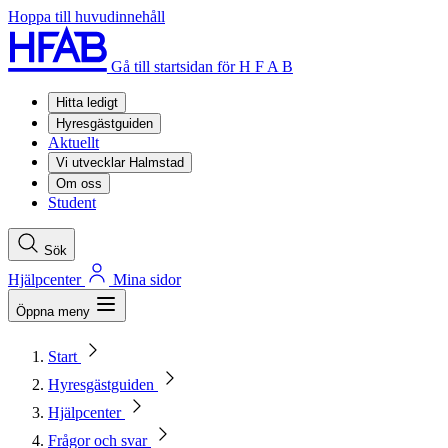
Hoppa till huvudinnehåll
Gå till startsidan för H F A B
Hitta ledigt
Hyresgästguiden
Aktuellt
Vi utvecklar Halmstad
Om oss
Student
Sök
Hjälpcenter
Mina sidor
Öppna meny
Start
Hyresgästguiden
Hjälpcenter
Frågor och svar