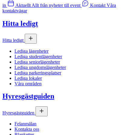
in
Aktuellt
Allt från nyheter till event
Kontakt
Våra
kontaktvägar
Hitta ledigt
Hitta ledigt
Lediga lägenheter
Lediga studentlägenheter
Lediga seniorlägenheter
Lediga ungdomslägenheter
Lediga parkeringsplatser
Lediga lokaler
Våra områden
Hyresgästguiden
Hyresgästguiden
Felanmälan
Kontakta oss
Blanketter