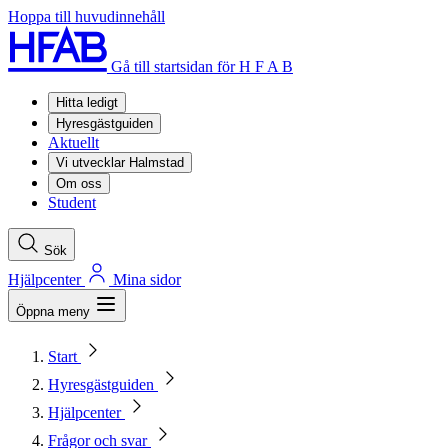
Hoppa till huvudinnehåll
Gå till startsidan för H F A B
Hitta ledigt
Hyresgästguiden
Aktuellt
Vi utvecklar Halmstad
Om oss
Student
Sök
Hjälpcenter
Mina sidor
Öppna meny
Start
Hyresgästguiden
Hjälpcenter
Frågor och svar