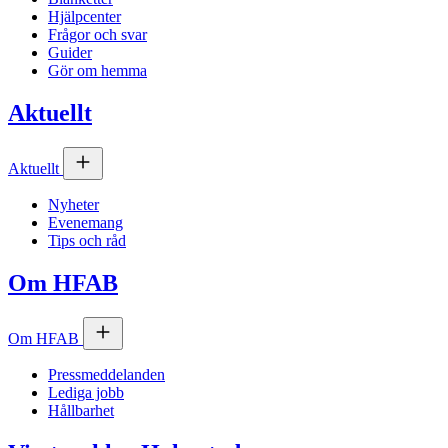
Hjälpcenter
Frågor och svar
Guider
Gör om hemma
Aktuellt
Aktuellt
Nyheter
Evenemang
Tips och råd
Om
HFAB
Om
HFAB
Pressmeddelanden
Lediga jobb
Hållbarhet