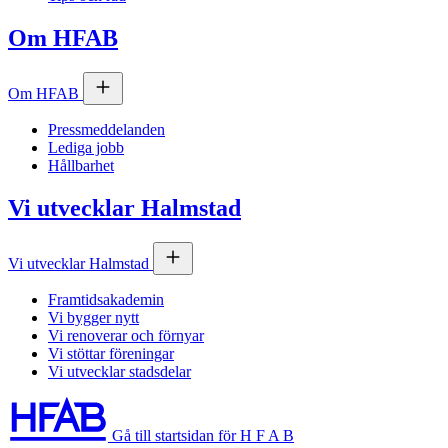
Om
HFAB
Om
HFAB
Pressmeddelanden
Lediga jobb
Hållbarhet
Vi utvecklar Halmstad
Vi utvecklar Halmstad
Framtidsakademin
Vi bygger nytt
Vi renoverar och förnyar
Vi stöttar föreningar
Vi utvecklar stadsdelar
Gå till startsidan för H F A B