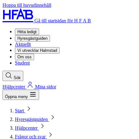
Hoppa till huvudinnehåll
Gå till startsidan för H F A B
Hitta ledigt
Hyresgästguiden
Aktuellt
Vi utvecklar Halmstad
Om oss
Student
Sök
Hjälpcenter
Mina sidor
Öppna meny
Start
Hyresgästguiden
Hjälpcenter
Frågor och svar