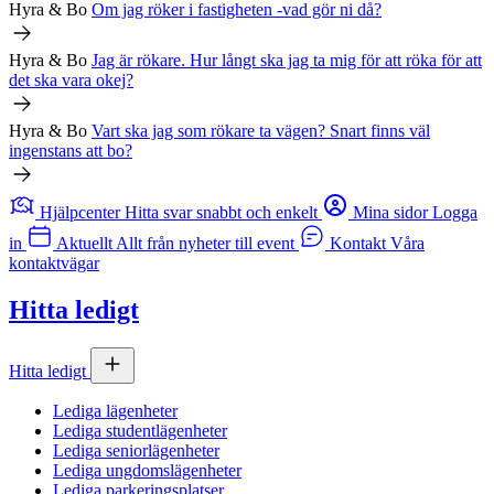
Hyra & Bo
Om jag röker i fastigheten -vad gör ni då?
Hyra & Bo
Jag är rökare. Hur långt ska jag ta mig för att röka för att
det ska vara okej?
Hyra & Bo
Vart ska jag som rökare ta vägen? Snart finns väl
ingenstans att bo?
Hjälpcenter
Hitta svar snabbt och enkelt
Mina sidor
Logga
in
Aktuellt
Allt från nyheter till event
Kontakt
Våra
kontaktvägar
Hitta ledigt
Hitta ledigt
Lediga lägenheter
Lediga studentlägenheter
Lediga seniorlägenheter
Lediga ungdomslägenheter
Lediga parkeringsplatser