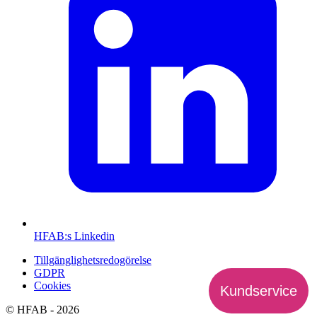
HFAB
:s Linkedin
Tillgänglighetsredogörelse
GDPR
Cookies
Kundservice
©
HFAB
- 2026