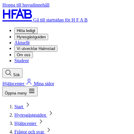
Hoppa till huvudinnehåll
Gå till startsidan för H F A B
Hitta ledigt
Hyresgästguiden
Aktuellt
Vi utvecklar Halmstad
Om oss
Student
Sök
Hjälpcenter
Mina sidor
Öppna meny
Start
Hyresgästguiden
Hjälpcenter
Frågor och svar