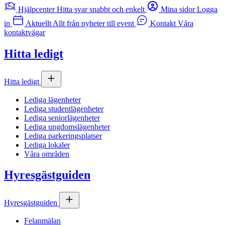
Hjälpcenter
Hitta svar snabbt och enkelt
Mina sidor
Logga
in
Aktuellt
Allt från nyheter till event
Kontakt
Våra
kontaktvägar
Hitta ledigt
Hitta ledigt
Lediga lägenheter
Lediga studentlägenheter
Lediga seniorlägenheter
Lediga ungdomslägenheter
Lediga parkeringsplatser
Lediga lokaler
Våra områden
Hyresgästguiden
Hyresgästguiden
Felanmälan