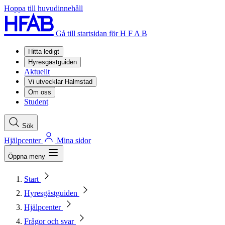
Hoppa till huvudinnehåll
Gå till startsidan för H F A B
Hitta ledigt
Hyresgästguiden
Aktuellt
Vi utvecklar Halmstad
Om oss
Student
Sök
Hjälpcenter
Mina sidor
Öppna meny
Start
Hyresgästguiden
Hjälpcenter
Frågor och svar