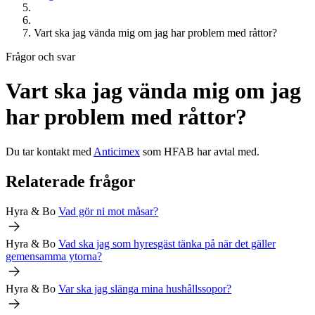
Vart ska jag vända mig om jag har problem med råttor?
Frågor och svar
Vart ska jag vända mig om jag
har problem med råttor?
Du tar kontakt med
Anticimex
som
HFAB
har avtal med.
Relaterade frågor
Hyra & Bo
Vad gör ni mot måsar?
Hyra & Bo
Vad ska jag som hyresgäst tänka på när det gäller
gemensamma ytorna?
Hyra & Bo
Var ska jag slänga mina hushållssopor?