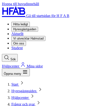
Hoppa till huvudinnehåll
Gå till startsidan för H F A B
Hitta ledigt
Hyresgästguiden
Aktuellt
Vi utvecklar Halmstad
Om oss
Student
Sök
Hjälpcenter
Mina sidor
Öppna meny
Start
Hyresgästguiden
Hjälpcenter
Frågor och svar