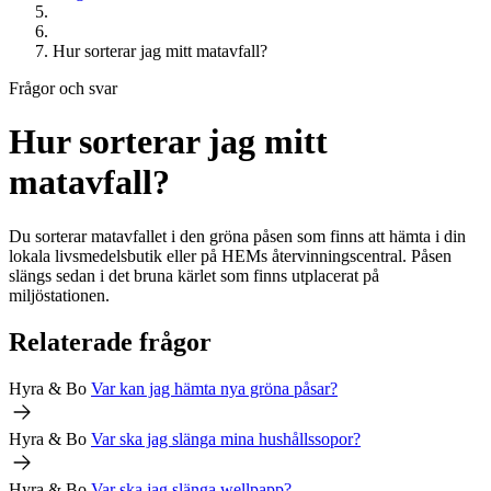
Hur sorterar jag mitt matavfall?
Frågor och svar
Hur sorterar jag mitt
matavfall?
Du sorterar matavfallet i den gröna påsen som finns att hämta i din
lokala livsmedelsbutik eller på HEMs återvinningscentral. Påsen
slängs sedan i det bruna kärlet som finns utplacerat på
miljöstationen.
Relaterade frågor
Hyra & Bo
Var kan jag hämta nya gröna påsar?
Hyra & Bo
Var ska jag slänga mina hushållssopor?
Hyra & Bo
Var ska jag slänga wellpapp?