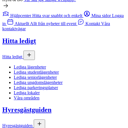
Hjälpcenter
Hitta svar snabbt och enkelt
Mina sidor
Logga
in
Aktuellt
Allt från nyheter till event
Kontakt
Våra
kontaktvägar
Hitta ledigt
Hitta ledigt
Lediga lägenheter
Lediga studentlägenheter
Lediga seniorlägenheter
Lediga ungdomslägenheter
Lediga parkeringsplatser
Lediga lokaler
Våra områden
Hyresgästguiden
Hyresgästguiden