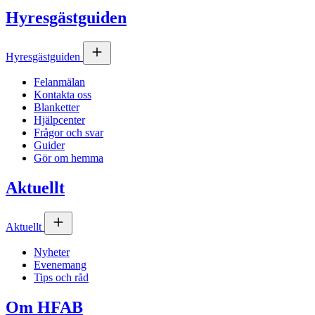
Hyresgästguiden
Hyresgästguiden
Felanmälan
Kontakta oss
Blanketter
Hjälpcenter
Frågor och svar
Guider
Gör om hemma
Aktuellt
Aktuellt
Nyheter
Evenemang
Tips och råd
Om
HFAB