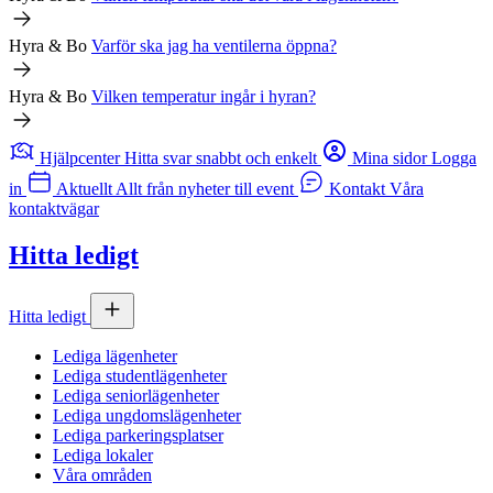
Hyra & Bo
Varför ska jag ha ventilerna öppna?
Hyra & Bo
Vilken temperatur ingår i hyran?
Hjälpcenter
Hitta svar snabbt och enkelt
Mina sidor
Logga
in
Aktuellt
Allt från nyheter till event
Kontakt
Våra
kontaktvägar
Hitta ledigt
Hitta ledigt
Lediga lägenheter
Lediga studentlägenheter
Lediga seniorlägenheter
Lediga ungdomslägenheter
Lediga parkeringsplatser
Lediga lokaler
Våra områden