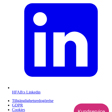
HFAB
:s Linkedin
Tillgänglighetsredogörelse
GDPR
Cookies
Kundservice