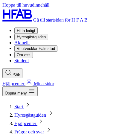
Hoppa till huvudinnehåll
Gå till startsidan för H F A B
Hitta ledigt
Hyresgästguiden
Aktuellt
Vi utvecklar Halmstad
Om oss
Student
Sök
Hjälpcenter
Mina sidor
Öppna meny
Start
Hyresgästguiden
Hjälpcenter
Frågor och svar