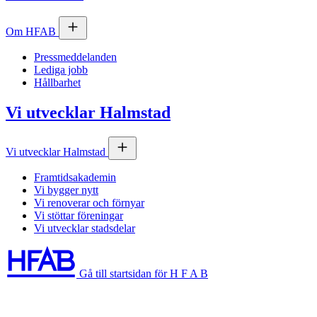
Om
HFAB
Pressmeddelanden
Lediga jobb
Hållbarhet
Vi utvecklar Halmstad
Vi utvecklar Halmstad
Framtidsakademin
Vi bygger nytt
Vi renoverar och förnyar
Vi stöttar föreningar
Vi utvecklar stadsdelar
Gå till startsidan för H F A B