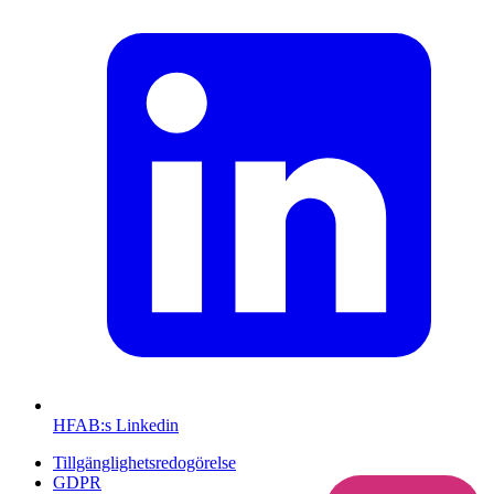
HFAB
:s Linkedin
Tillgänglighetsredogörelse
GDPR