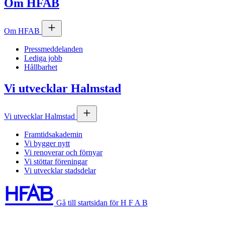
Om
HFAB
Om
HFAB
Pressmeddelanden
Lediga jobb
Hållbarhet
Vi utvecklar Halmstad
Vi utvecklar Halmstad
Framtidsakademin
Vi bygger nytt
Vi renoverar och förnyar
Vi stöttar föreningar
Vi utvecklar stadsdelar
Gå till startsidan för H F A B