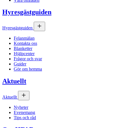
Våra områden
Hyresgästguiden
Hyresgästguiden
Felanmälan
Kontakta oss
Blanketter
Hjälpcenter
Frågor och svar
Guider
Gör om hemma
Aktuellt
Aktuellt
Nyheter
Evenemang
Tips och råd