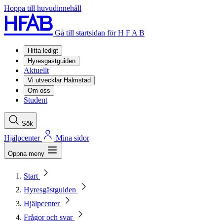
Hoppa till huvudinnehåll
Gå till startsidan för H F A B
Hitta ledigt
Hyresgästguiden
Aktuellt
Vi utvecklar Halmstad
Om oss
Student
Sök
Hjälpcenter
Mina sidor
Öppna meny
Start
Hyresgästguiden
Hjälpcenter
Frågor och svar