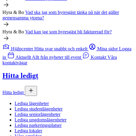
Hyra & Bo
Vad ska jag som hyresgäst tänka på när det gäller
gemensamma ytorna?
Hyra & Bo
Vad kan jag som hyresgäst bli fakturerad för?
Hjälpcenter
Hitta svar snabbt och enkelt
Mina sidor
Logga
in
Aktuellt
Allt från nyheter till event
Kontakt
Våra
kontaktvägar
Hitta ledigt
Hitta ledigt
Lediga lägenheter
Lediga studentlägenheter
Lediga seniorlägenheter
Lediga ungdomslägenheter
Lediga parkeringsplatser
Lediga lokaler