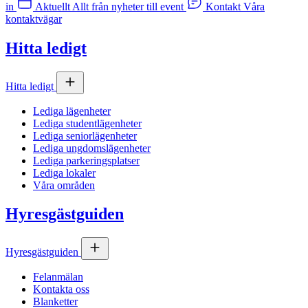
in
Aktuellt
Allt från nyheter till event
Kontakt
Våra
kontaktvägar
Hitta ledigt
Hitta ledigt
Lediga lägenheter
Lediga studentlägenheter
Lediga seniorlägenheter
Lediga ungdomslägenheter
Lediga parkeringsplatser
Lediga lokaler
Våra områden
Hyresgästguiden
Hyresgästguiden
Felanmälan
Kontakta oss
Blanketter