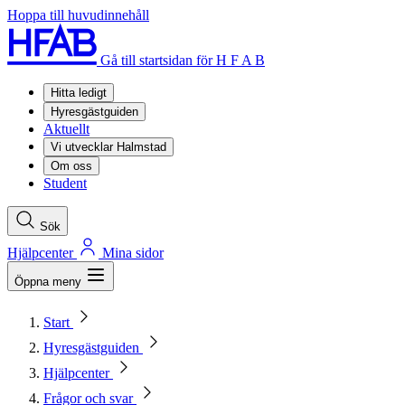
Hoppa till huvudinnehåll
Gå till startsidan för H F A B
Hitta ledigt
Hyresgästguiden
Aktuellt
Vi utvecklar Halmstad
Om oss
Student
Sök
Hjälpcenter
Mina sidor
Öppna meny
Start
Hyresgästguiden
Hjälpcenter
Frågor och svar