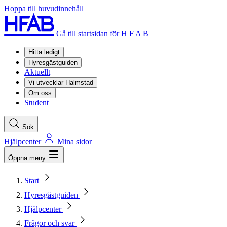
Hoppa till huvudinnehåll
Gå till startsidan för H F A B
Hitta ledigt
Hyresgästguiden
Aktuellt
Vi utvecklar Halmstad
Om oss
Student
Sök
Hjälpcenter
Mina sidor
Öppna meny
Start
Hyresgästguiden
Hjälpcenter
Frågor och svar