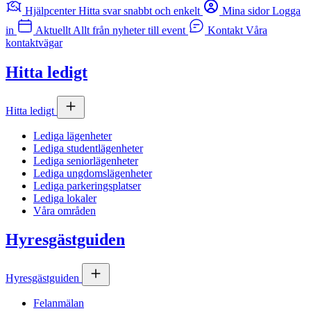
Hjälpcenter
Hitta svar snabbt och enkelt
Mina sidor
Logga
in
Aktuellt
Allt från nyheter till event
Kontakt
Våra
kontaktvägar
Hitta ledigt
Hitta ledigt
Lediga lägenheter
Lediga studentlägenheter
Lediga seniorlägenheter
Lediga ungdomslägenheter
Lediga parkeringsplatser
Lediga lokaler
Våra områden
Hyresgästguiden
Hyresgästguiden
Felanmälan