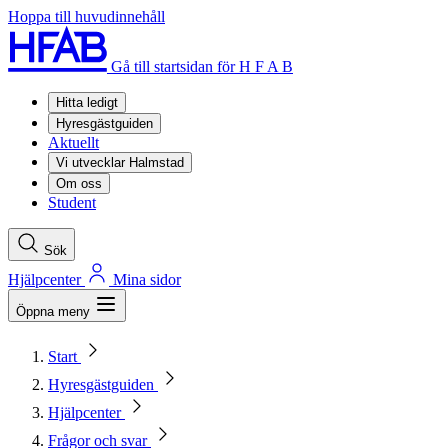
Hoppa till huvudinnehåll
Gå till startsidan för H F A B
Hitta ledigt
Hyresgästguiden
Aktuellt
Vi utvecklar Halmstad
Om oss
Student
Sök
Hjälpcenter
Mina sidor
Öppna meny
Start
Hyresgästguiden
Hjälpcenter
Frågor och svar