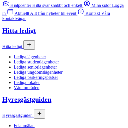
Hjälpcenter
Hitta svar snabbt och enkelt
Mina sidor
Logga
in
Aktuellt
Allt från nyheter till event
Kontakt
Våra
kontaktvägar
Hitta ledigt
Hitta ledigt
Lediga lägenheter
Lediga studentlägenheter
Lediga seniorlägenheter
Lediga ungdomslägenheter
Lediga parkeringsplatser
Lediga lokaler
Våra områden
Hyresgästguiden
Hyresgästguiden
Felanmälan