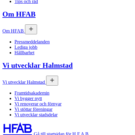
Tips och råd
Om
HFAB
Om
HFAB
Pressmeddelanden
Lediga jobb
Hållbarhet
Vi utvecklar Halmstad
Vi utvecklar Halmstad
Framtidsakademin
Vi bygger nytt
Vi renoverar och förnyar
Vi stöttar föreningar
Vi utvecklar stadsdelar
Gå till startsidan för H F A B