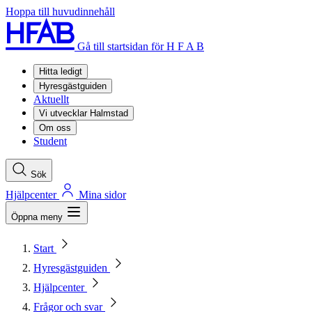
Hoppa till huvudinnehåll
Gå till startsidan för H F A B
Hitta ledigt
Hyresgästguiden
Aktuellt
Vi utvecklar Halmstad
Om oss
Student
Sök
Hjälpcenter
Mina sidor
Öppna meny
Start
Hyresgästguiden
Hjälpcenter
Frågor och svar