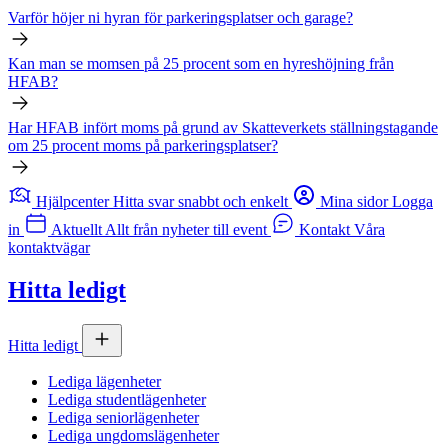
Varför höjer ni hyran för parkeringsplatser och garage?
Kan man se momsen på 25 procent som en hyreshöjning från
HFAB
?
Har
HFAB
infört moms på grund av Skatteverkets ställningstagande
om 25 procent moms på parkeringsplatser?
Hjälpcenter
Hitta svar snabbt och enkelt
Mina sidor
Logga
in
Aktuellt
Allt från nyheter till event
Kontakt
Våra
kontaktvägar
Hitta ledigt
Hitta ledigt
Lediga lägenheter
Lediga studentlägenheter
Lediga seniorlägenheter
Lediga ungdomslägenheter