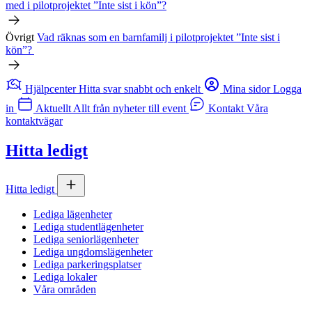
med i pilotprojektet ”Inte sist i kön”?
Övrigt
Vad räknas som en barnfamilj i pilotprojektet ”Inte sist i
kön”?
Hjälpcenter
Hitta svar snabbt och enkelt
Mina sidor
Logga
in
Aktuellt
Allt från nyheter till event
Kontakt
Våra
kontaktvägar
Hitta ledigt
Hitta ledigt
Lediga lägenheter
Lediga studentlägenheter
Lediga seniorlägenheter
Lediga ungdomslägenheter
Lediga parkeringsplatser
Lediga lokaler
Våra områden