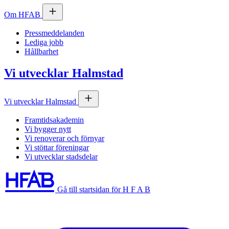
Om
HFAB
Pressmeddelanden
Lediga jobb
Hållbarhet
Vi utvecklar Halmstad
Vi utvecklar Halmstad
Framtidsakademin
Vi bygger nytt
Vi renoverar och förnyar
Vi stöttar föreningar
Vi utvecklar stadsdelar
Gå till startsidan för H F A B