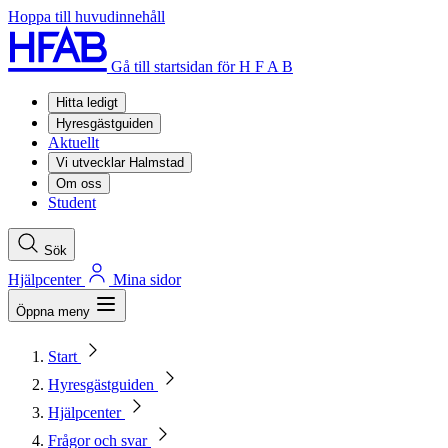
Hoppa till huvudinnehåll
Gå till startsidan för H F A B
Hitta ledigt
Hyresgästguiden
Aktuellt
Vi utvecklar Halmstad
Om oss
Student
Sök
Hjälpcenter
Mina sidor
Öppna meny
Start
Hyresgästguiden
Hjälpcenter
Frågor och svar