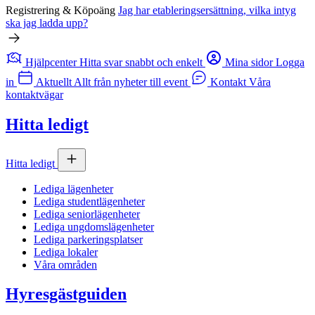
Registrering & Köpoäng
Jag har etableringsersättning, vilka intyg
ska jag ladda upp?
Hjälpcenter
Hitta svar snabbt och enkelt
Mina sidor
Logga
in
Aktuellt
Allt från nyheter till event
Kontakt
Våra
kontaktvägar
Hitta ledigt
Hitta ledigt
Lediga lägenheter
Lediga studentlägenheter
Lediga seniorlägenheter
Lediga ungdomslägenheter
Lediga parkeringsplatser
Lediga lokaler
Våra områden
Hyresgästguiden