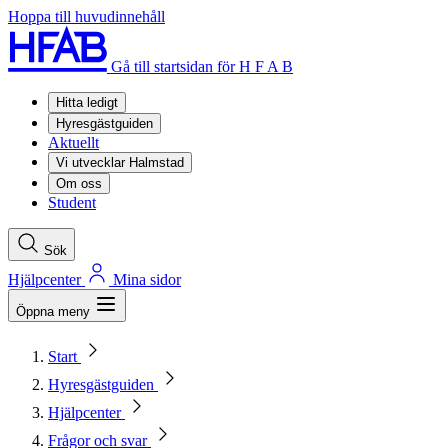
Hoppa till huvudinnehåll
Gå till startsidan för H F A B
Hitta ledigt
Hyresgästguiden
Aktuellt
Vi utvecklar Halmstad
Om oss
Student
Sök
Hjälpcenter
Mina sidor
Öppna meny
Start
Hyresgästguiden
Hjälpcenter
Frågor och svar