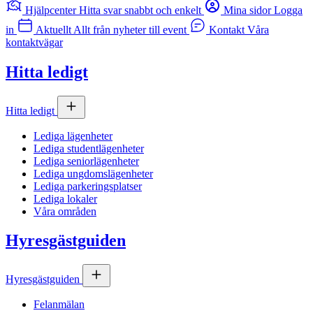
Hjälpcenter
Hitta svar snabbt och enkelt
Mina sidor
Logga
in
Aktuellt
Allt från nyheter till event
Kontakt
Våra
kontaktvägar
Hitta ledigt
Hitta ledigt
Lediga lägenheter
Lediga studentlägenheter
Lediga seniorlägenheter
Lediga ungdomslägenheter
Lediga parkeringsplatser
Lediga lokaler
Våra områden
Hyresgästguiden
Hyresgästguiden
Felanmälan