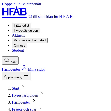
Hoppa till huvudinnehåll
Gå till startsidan för H F A B
Hitta ledigt
Hyresgästguiden
Aktuellt
Vi utvecklar Halmstad
Om oss
Student
Sök
Hjälpcenter
Mina sidor
Öppna meny
Start
Hyresgästguiden
Hjälpcenter
Frågor och svar