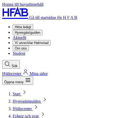
Hoppa till huvudinnehåll
Gå till startsidan för H F A B
Hitta ledigt
Hyresgästguiden
Aktuellt
Vi utvecklar Halmstad
Om oss
Student
Sök
Hjälpcenter
Mina sidor
Öppna meny
Start
Hyresgästguiden
Hjälpcenter
Frågor och svar