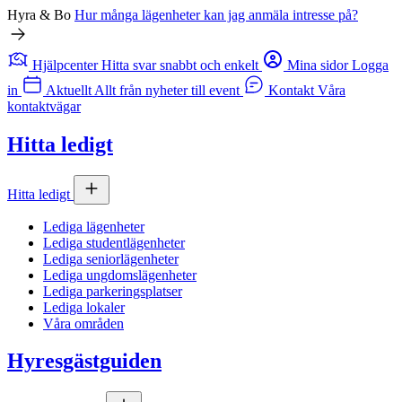
Hyra & Bo
Hur många lägenheter kan jag anmäla intresse på?
Hjälpcenter
Hitta svar snabbt och enkelt
Mina sidor
Logga
in
Aktuellt
Allt från nyheter till event
Kontakt
Våra
kontaktvägar
Hitta ledigt
Hitta ledigt
Lediga lägenheter
Lediga studentlägenheter
Lediga seniorlägenheter
Lediga ungdomslägenheter
Lediga parkeringsplatser
Lediga lokaler
Våra områden
Hyresgästguiden