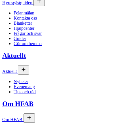
Hyresgästguiden
Felanmälan
Kontakta oss
Blanketter
Hjälpcenter
Frågor och svar
Guider
Gör om hemma
Aktuellt
Aktuellt
Nyheter
Evenemang
Tips och råd
Om
HFAB
Om
HFAB