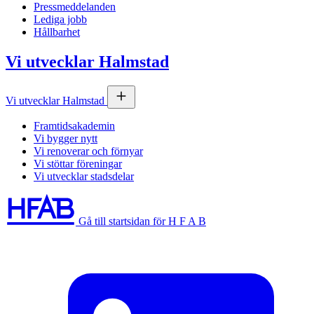
Pressmeddelanden
Lediga jobb
Hållbarhet
Vi utvecklar Halmstad
Vi utvecklar Halmstad
Framtidsakademin
Vi bygger nytt
Vi renoverar och förnyar
Vi stöttar föreningar
Vi utvecklar stadsdelar
Gå till startsidan för H F A B