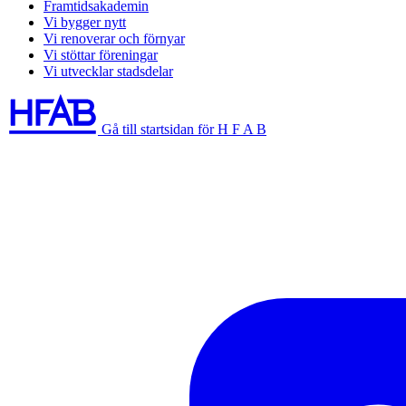
Framtidsakademin
Vi bygger nytt
Vi renoverar och förnyar
Vi stöttar föreningar
Vi utvecklar stadsdelar
Gå till startsidan för H F A B