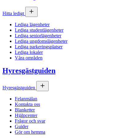
Hitta ledigt
Lediga lägenheter
Lediga studentlägenheter
Lediga seniorlägenheter
Lediga ungdomslägenheter
Lediga parkeringsplatser
Lediga lokaler
Våra områden
Hyresgästguiden
Hyresgästguiden
Felanmälan
Kontakta oss
Blanketter
Hjälpcenter
Frågor och svar
Guider
Gör om hemma