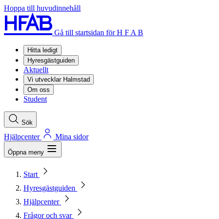
Hoppa till huvudinnehåll
Gå till startsidan för H F A B
Hitta ledigt
Hyresgästguiden
Aktuellt
Vi utvecklar Halmstad
Om oss
Student
Sök
Hjälpcenter
Mina sidor
Öppna meny
Start
Hyresgästguiden
Hjälpcenter
Frågor och svar