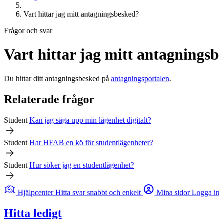
Vart hittar jag mitt antagningsbesked?
Frågor och svar
Vart hittar jag mitt antagnings
Du hittar ditt antagningsbesked på
antagningsportalen
.
Relaterade frågor
Student
Kan jag säga upp min lägenhet digitalt?
Student
Har
HFAB
en kö för studentlägenheter?
Student
Hur söker jag en studentlägenhet?
Hjälpcenter
Hitta svar snabbt och enkelt
Mina sidor
Logga i
Hitta ledigt