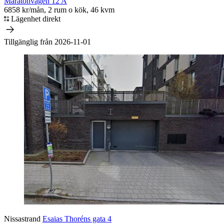
Maratonvägen 12 A
6858 kr/mån, 2 rum o kök, 46 kvm
Lägenhet direkt
Tillgänglig från 2026-11-01
Nissastrand
Esaias Thoréns gata 4