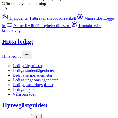
Studentlägenhet lottning
Hjälpcenter
Hitta svar snabbt och enkelt
Mina sidor
Logga
in
Aktuellt
Allt från nyheter till event
Kontakt
Våra
kontaktvägar
Hitta ledigt
Hitta ledigt
Lediga lägenheter
Lediga studentlägenheter
Lediga seniorlägenheter
Lediga ungdomslägenheter
Lediga parkeringsplatser
Lediga lokaler
Våra områden
Hyresgästguiden