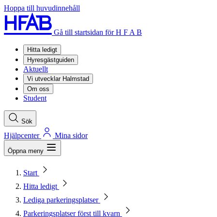
Hoppa till huvudinnehåll
Gå till startsidan för H F A B
Hitta ledigt
Hyresgästguiden
Aktuellt
Vi utvecklar Halmstad
Om oss
Student
Sök
Hjälpcenter
Mina sidor
Öppna meny
Start
Hitta ledigt
Lediga parkeringsplatser
Parkeringsplatser först till kvarn