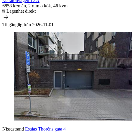
Maratonvägen 12 A
6858 kr/mån, 2 rum o kök, 46 kvm
Lägenhet direkt
Tillgänglig från 2026-11-01
Nissastrand
Esaias Thoréns gata 4