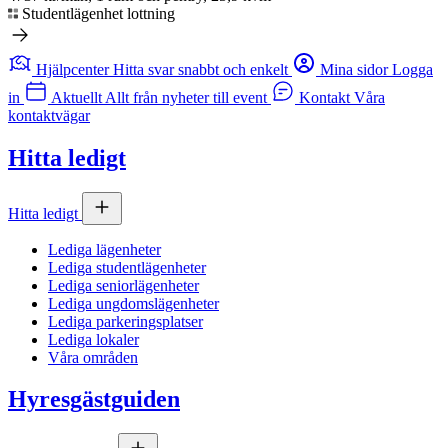
Studentlägenhet lottning
Hjälpcenter
Hitta svar snabbt och enkelt
Mina sidor
Logga
in
Aktuellt
Allt från nyheter till event
Kontakt
Våra
kontaktvägar
Hitta ledigt
Hitta ledigt
Lediga lägenheter
Lediga studentlägenheter
Lediga seniorlägenheter
Lediga ungdomslägenheter
Lediga parkeringsplatser
Lediga lokaler
Våra områden
Hyresgästguiden