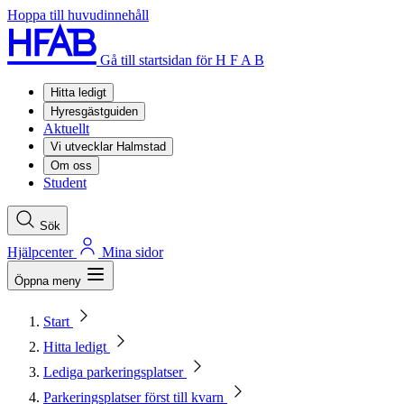
Hoppa till huvudinnehåll
Gå till startsidan för H F A B
Hitta ledigt
Hyresgästguiden
Aktuellt
Vi utvecklar Halmstad
Om oss
Student
Sök
Hjälpcenter
Mina sidor
Öppna meny
Start
Hitta ledigt
Lediga parkeringsplatser
Parkeringsplatser först till kvarn