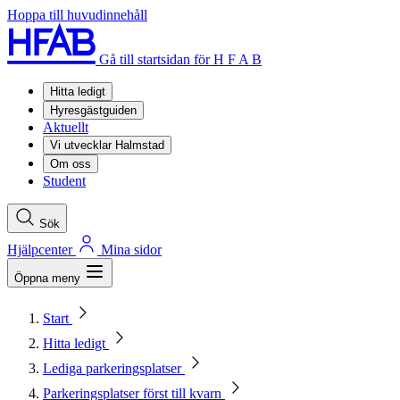
Hoppa till huvudinnehåll
Gå till startsidan för H F A B
Hitta ledigt
Hyresgästguiden
Aktuellt
Vi utvecklar Halmstad
Om oss
Student
Sök
Hjälpcenter
Mina sidor
Öppna meny
Start
Hitta ledigt
Lediga parkeringsplatser
Parkeringsplatser först till kvarn