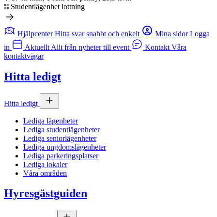
Studentlägenhet lottning
Hjälpcenter
Hitta svar snabbt och enkelt
Mina sidor
Logga
in
Aktuellt
Allt från nyheter till event
Kontakt
Våra
kontaktvägar
Hitta ledigt
Hitta ledigt
Lediga lägenheter
Lediga studentlägenheter
Lediga seniorlägenheter
Lediga ungdomslägenheter
Lediga parkeringsplatser
Lediga lokaler
Våra områden
Hyresgästguiden