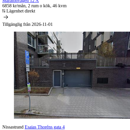
Maratonvägen 12 A
6858 kr/mån, 2 rum o kök, 46 kvm
Lägenhet direkt
Tillgänglig från 2026-11-01
Nissastrand
Esaias Thoréns gata 4