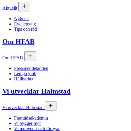
Aktuellt
Nyheter
Evenemang
Tips och råd
Om
HFAB
Om
HFAB
Pressmeddelanden
Lediga jobb
Hållbarhet
Vi utvecklar Halmstad
Vi utvecklar Halmstad
Framtidsakademin
Vi bygger nytt
Vi renoverar och förnyar