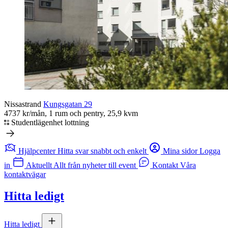
Nissastrand
Kungsgatan 29
4737 kr/mån, 1 rum och pentry, 25,9 kvm
Studentlägenhet lottning
Hjälpcenter
Hitta svar snabbt och enkelt
Mina sidor
Logga
in
Aktuellt
Allt från nyheter till event
Kontakt
Våra
kontaktvägar
Hitta ledigt
Hitta ledigt