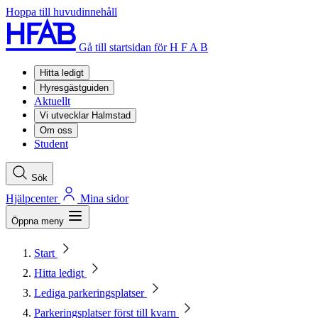
Hoppa till huvudinnehåll
Gå till startsidan för H F A B
Hitta ledigt
Hyresgästguiden
Aktuellt
Vi utvecklar Halmstad
Om oss
Student
Sök
Hjälpcenter
Mina sidor
Öppna meny
Start
Hitta ledigt
Lediga parkeringsplatser
Parkeringsplatser först till kvarn