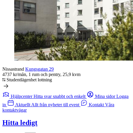
Nissastrand
Kungsgatan 29
4737 kr/mån, 1 rum och pentry, 25,9 kvm
Studentlägenhet lottning
Hjälpcenter
Hitta svar snabbt och enkelt
Mina sidor
Logga
in
Aktuellt
Allt från nyheter till event
Kontakt
Våra
kontaktvägar
Hitta ledigt