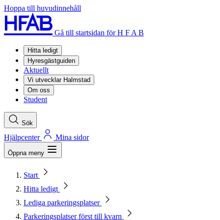
Hoppa till huvudinnehåll
Gå till startsidan för H F A B
Hitta ledigt
Hyresgästguiden
Aktuellt
Vi utvecklar Halmstad
Om oss
Student
Sök
Hjälpcenter
Mina sidor
Öppna meny
Start
Hitta ledigt
Lediga parkeringsplatser
Parkeringsplatser först till kvarn