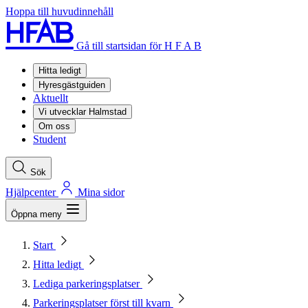
Hoppa till huvudinnehåll
Gå till startsidan för H F A B
Hitta ledigt
Hyresgästguiden
Aktuellt
Vi utvecklar Halmstad
Om oss
Student
Sök
Hjälpcenter
Mina sidor
Öppna meny
Start
Hitta ledigt
Lediga parkeringsplatser
Parkeringsplatser först till kvarn