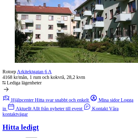
Rotorp
Arkitektgatan 6 A
4168 kr/mån, 1 rum och kokvrå, 28,2 kvm
Lediga lägenheter
Hjälpcenter
Hitta svar snabbt och enkelt
Mina sidor
Logga
in
Aktuellt
Allt från nyheter till event
Kontakt
Våra
kontaktvägar
Hitta ledigt