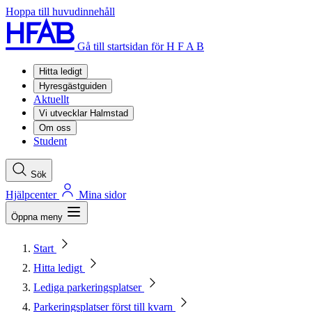
Hoppa till huvudinnehåll
Gå till startsidan för H F A B
Hitta ledigt
Hyresgästguiden
Aktuellt
Vi utvecklar Halmstad
Om oss
Student
Sök
Hjälpcenter
Mina sidor
Öppna meny
Start
Hitta ledigt
Lediga parkeringsplatser
Parkeringsplatser först till kvarn