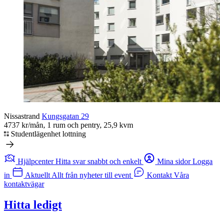
Nissastrand
Kungsgatan 29
4737 kr/mån, 1 rum och pentry, 25,9 kvm
Studentlägenhet lottning
Hjälpcenter
Hitta svar snabbt och enkelt
Mina sidor
Logga
in
Aktuellt
Allt från nyheter till event
Kontakt
Våra
kontaktvägar
Hitta ledigt