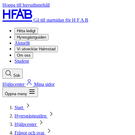
Hoppa till huvudinnehåll
Gå till startsidan för H F A B
Hitta ledigt
Hyresgästguiden
Aktuellt
Vi utvecklar Halmstad
Om oss
Student
Sök
Hjälpcenter
Mina sidor
Öppna meny
Start
Hyresgästguiden
Hjälpcenter
Frågor och svar