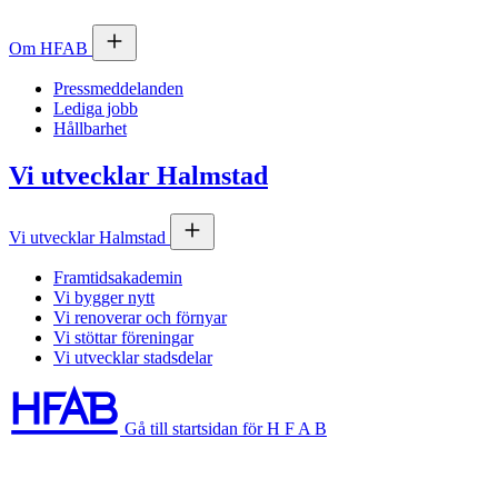
Om
HFAB
Pressmeddelanden
Lediga jobb
Hållbarhet
Vi utvecklar Halmstad
Vi utvecklar Halmstad
Framtidsakademin
Vi bygger nytt
Vi renoverar och förnyar
Vi stöttar föreningar
Vi utvecklar stadsdelar
Gå till startsidan för H F A B