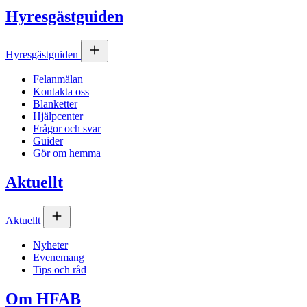
Hyresgästguiden
Hyresgästguiden
Felanmälan
Kontakta oss
Blanketter
Hjälpcenter
Frågor och svar
Guider
Gör om hemma
Aktuellt
Aktuellt
Nyheter
Evenemang
Tips och råd
Om
HFAB