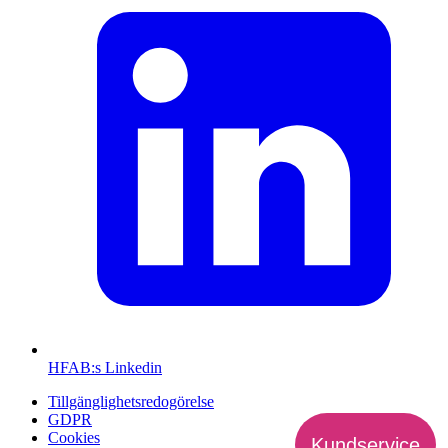
HFAB
:s Linkedin
Tillgänglighetsredogörelse
GDPR
Cookies
Kundservice