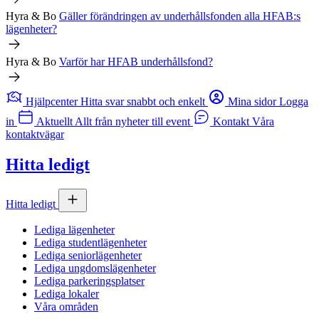
Hyra & Bo
Gäller förändringen av underhållsfonden alla
HFAB
:s
lägenheter?
Hyra & Bo
Varför har
HFAB
underhållsfond?
Hjälpcenter
Hitta svar snabbt och enkelt
Mina sidor
Logga
in
Aktuellt
Allt från nyheter till event
Kontakt
Våra
kontaktvägar
Hitta ledigt
Hitta ledigt
Lediga lägenheter
Lediga studentlägenheter
Lediga seniorlägenheter
Lediga ungdomslägenheter
Lediga parkeringsplatser
Lediga lokaler
Våra områden