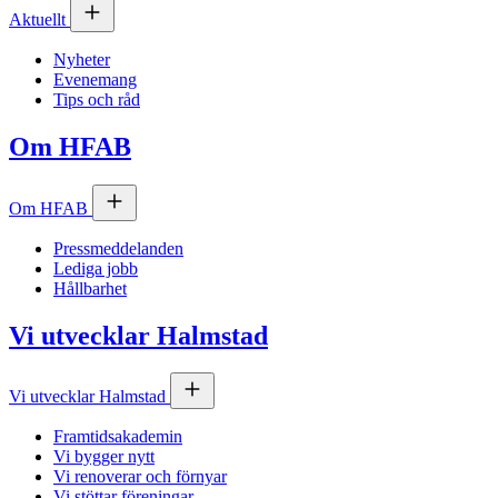
Aktuellt
Nyheter
Evenemang
Tips och råd
Om
HFAB
Om
HFAB
Pressmeddelanden
Lediga jobb
Hållbarhet
Vi utvecklar Halmstad
Vi utvecklar Halmstad
Framtidsakademin
Vi bygger nytt
Vi renoverar och förnyar
Vi stöttar föreningar