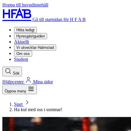
Hoppa till huvudinnehåll
Gå till startsidan för H F A B
Hitta ledigt
Hyresgästguiden
Aktuellt
Vi utvecklar Halmstad
Om oss
Student
Sök
Hjälpcenter
Mina sidor
Öppna meny
Start
Ha kul med oss i sommar!