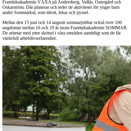
Framtidsakademin VÄXA på Andersberg, Vallås, Östergård och
Oskarström. Där planerar och leder de aktiviteter för yngre barn
under Sommarkul, som idrott, lekar och pyssel.
Mellan den 15 juni och 14 augusti sommarjobbar också över 100
ungdomar mellan 16 och 19 år inom Framtidsakademin SOMMAR.
De arbetar med yttre skötsel i våra områden samtidigt som de får
värdefull arbetslivserfarenhet.