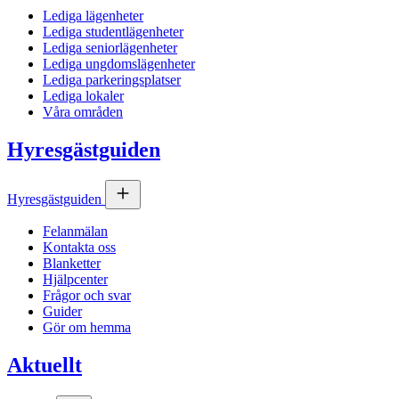
Lediga lägenheter
Lediga studentlägenheter
Lediga seniorlägenheter
Lediga ungdomslägenheter
Lediga parkeringsplatser
Lediga lokaler
Våra områden
Hyresgästguiden
Hyresgästguiden
Felanmälan
Kontakta oss
Blanketter
Hjälpcenter
Frågor och svar
Guider
Gör om hemma
Aktuellt