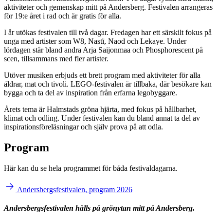
aktiviteter och gemenskap mitt på Andersberg. Festivalen arrangeras
för 19:e året i rad och är gratis för alla.
I år utökas festivalen till två dagar. Fredagen har ett särskilt fokus på
unga med artister som W8, Nastï, Naod och Lekaye. Under
lördagen står bland andra Arja Saijonmaa och Phosphorescent på
scen, tillsammans med fler artister.
Utöver musiken erbjuds ett brett program med aktiviteter för alla
åldrar, mat och tivoli. LEGO-festivalen är tillbaka, där besökare kan
bygga och ta del av inspiration från erfarna legobyggare.
Årets tema är Halmstads gröna hjärta, med fokus på hållbarhet,
klimat och odling. Under festivalen kan du bland annat ta del av
inspirationsföreläsningar och själv prova på att odla.
Program
Här kan du se hela programmet för båda festivaldagarna.
Andersbergsfestivalen, program 2026
Andersbergsfestivalen
Andersbergsfestivalen hålls på grönytan mitt på Andersberg.
2026
Leaflet
|
©
OpenStreetMap
contributors