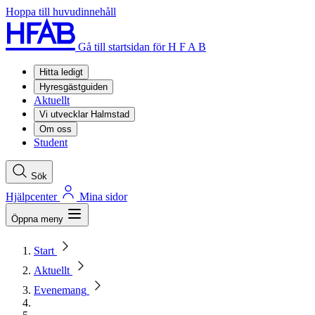
Hoppa till huvudinnehåll
Gå till startsidan för H F A B
Hitta ledigt
Hyresgästguiden
Aktuellt
Vi utvecklar Halmstad
Om oss
Student
Sök
Hjälpcenter
Mina sidor
Öppna meny
Start
Aktuellt
Evenemang