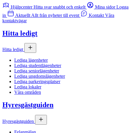
Hjälpcenter
Hitta svar snabbt och enkelt
Mina sidor
Logga
+
in
Aktuellt
Allt från nyheter till event
Kontakt
Våra
−
kontaktvägar
Hitta ledigt
Hitta ledigt
Lediga lägenheter
Lediga studentlägenheter
Lediga seniorlägenheter
Lediga ungdomslägenheter
Lediga parkeringsplatser
Lediga lokaler
Våra områden
Hyresgästguiden
Hyresgästguiden
Felanmälan